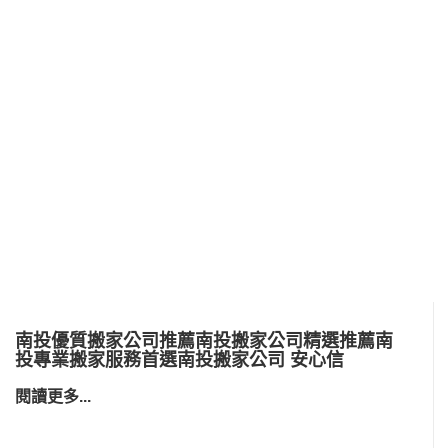
南投優質搬家公司推薦南投搬家公司精選推薦南
投專業搬家服務首選南投搬家公司 安心信
閱讀更多...