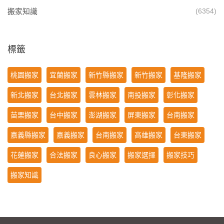
搬家知識
(6354)
標籤
桃園搬家
宜蘭搬家
新竹縣搬家
新竹搬家
基隆搬家
新北搬家
台北搬家
雲林搬家
南投搬家
彰化搬家
苗栗搬家
台中搬家
澎湖搬家
屏東搬家
台南搬家
嘉義縣搬家
嘉義搬家
台南搬家
高雄搬家
台東搬家
花蓮搬家
合法搬家
良心搬家
搬家選擇
搬家技巧
搬家知識