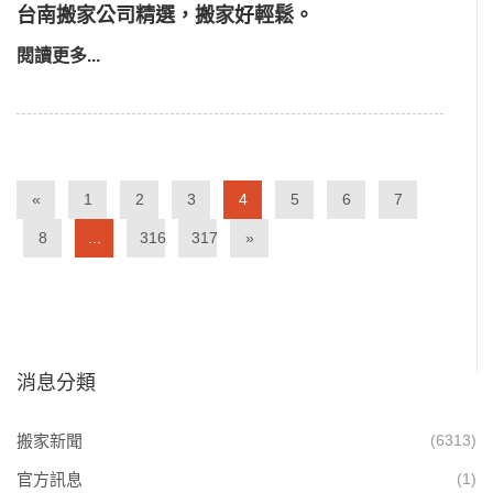
台南搬家公司精選，搬家好輕鬆。
閱讀更多...
«
1
2
3
4
5
6
7
8
...
316
317
»
消息分類
搬家新聞
(6313)
官方訊息
(1)