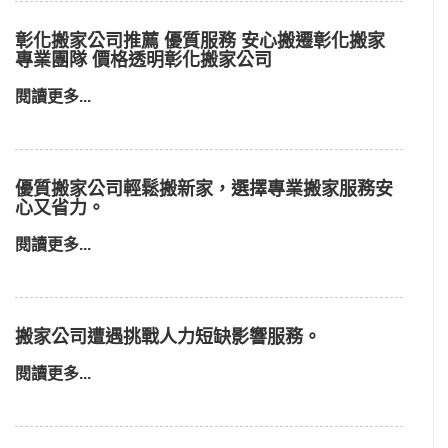
彰化搬家公司推薦 優質服務 安心搬遷彰化搬家
專業團隊 價格透明彰化搬家公司
閱讀更多...
優質搬家公司輕鬆搬新家，選擇專業搬家服務安
心又省力。
閱讀更多...
搬家公司遭遇挑戰人力短缺影響服務。
閱讀更多...