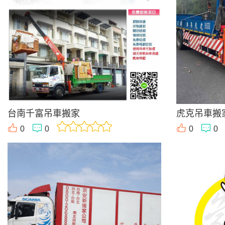
台南千富吊車搬家
虎克吊車搬
0
0
0
0