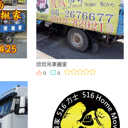
欣欣吊車搬家
0
0