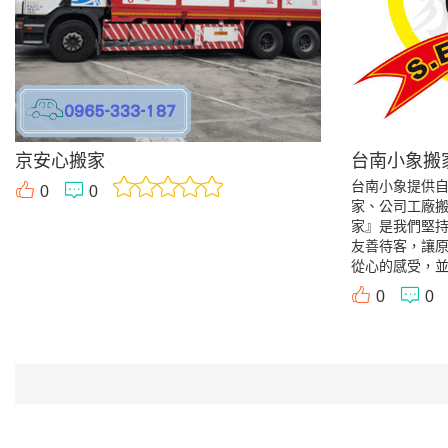
京安心搬家
台南小象搬
台南小象提供
0
0
家、公司工廠
家』是我們堅
友善待客，讓
從心的感受，
0
0