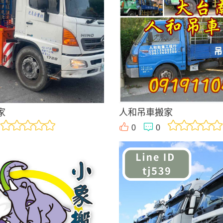
家
人和吊車搬家
0
0