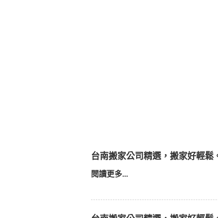
台南搬家公司精選，搬家好輕鬆
閱讀更多...