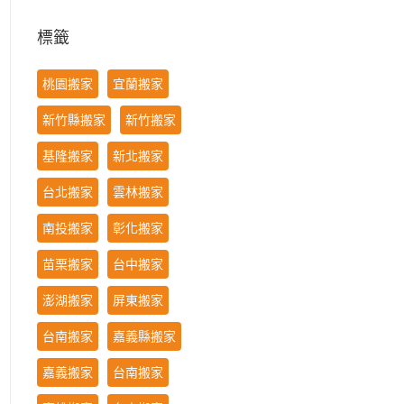
標籤
桃園搬家
宜蘭搬家
新竹縣搬家
新竹搬家
基隆搬家
新北搬家
台北搬家
雲林搬家
南投搬家
彰化搬家
苗栗搬家
台中搬家
澎湖搬家
屏東搬家
台南搬家
嘉義縣搬家
嘉義搬家
台南搬家