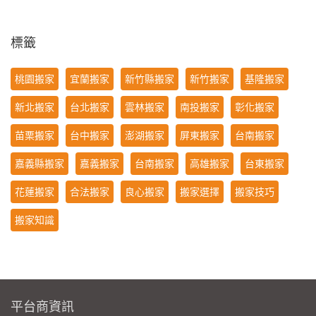
標籤
桃園搬家
宜蘭搬家
新竹縣搬家
新竹搬家
基隆搬家
新北搬家
台北搬家
雲林搬家
南投搬家
彰化搬家
苗栗搬家
台中搬家
澎湖搬家
屏東搬家
台南搬家
嘉義縣搬家
嘉義搬家
台南搬家
高雄搬家
台東搬家
花蓮搬家
合法搬家
良心搬家
搬家選擇
搬家技巧
搬家知識
平台商資訊