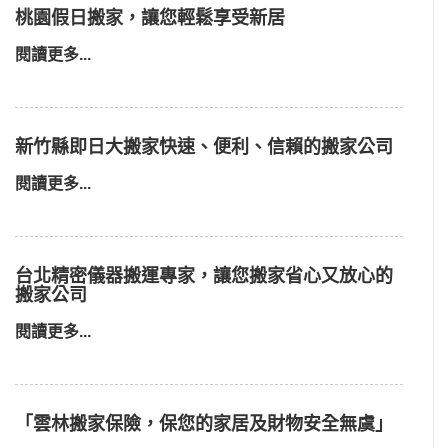
桃園假日搬家，讓您輕鬆享受新居
閱讀更多...
新竹縣即日大搬家快速、便利、信賴的搬家公司
閱讀更多...
台北精密儀器搬運專家，讓您搬家省心又放心的
搬家公司
閱讀更多...
「雲林搬家保險，保您的家居及財物安全無虞」