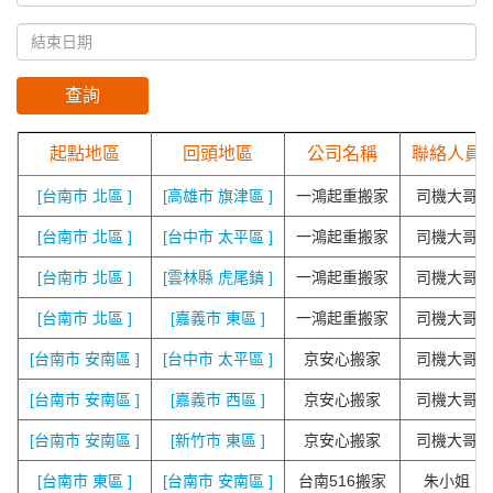
查詢
起點地區
回頭地區
公司名稱
聯絡人員
[台南市 北區 ]
[高雄市 旗津區 ]
一鴻起重搬家
司機大哥
[台南市 北區 ]
[台中市 太平區 ]
一鴻起重搬家
司機大哥
[台南市 北區 ]
[雲林縣 虎尾鎮 ]
一鴻起重搬家
司機大哥
[台南市 北區 ]
[嘉義市 東區 ]
一鴻起重搬家
司機大哥
[台南市 安南區 ]
[台中市 太平區 ]
京安心搬家
司機大哥
[台南市 安南區 ]
[嘉義市 西區 ]
京安心搬家
司機大哥
[台南市 安南區 ]
[新竹市 東區 ]
京安心搬家
司機大哥
[台南市 東區 ]
[台南市 安南區 ]
台南516搬家
朱小姐