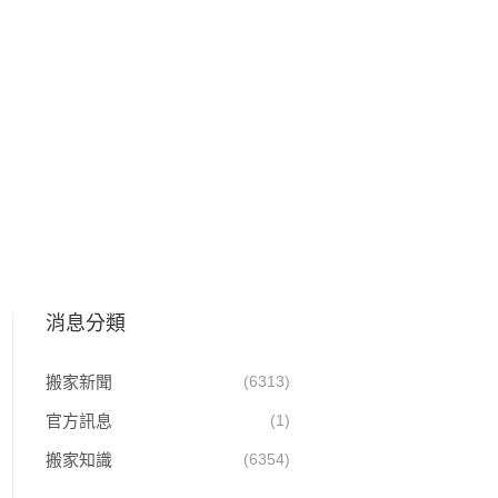
消息分類
搬家新聞
(6313)
官方訊息
(1)
搬家知識
(6354)