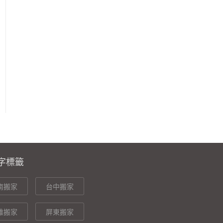
字標籤
南搬家
台中搬家
雄搬家
屏東搬家