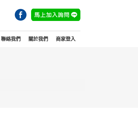
聯絡我們
關於我們
商家登入