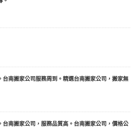
薄。
。台南搬家公司服務周到。精選台南搬家公司，搬家無
。台南搬家公司，服務品質高。台南搬家公司，價格公