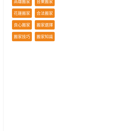
高雄搬家
台東搬家
花蓮搬家
合法搬家
良心搬家
搬家選擇
搬家技巧
搬家知識