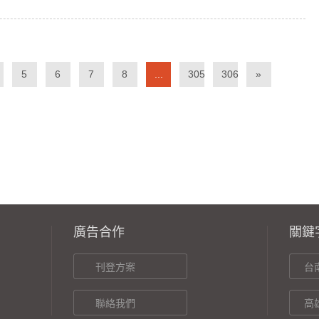
5
6
7
8
...
305
306
»
廣告合作
關鍵
刊登方案
台
聯絡我們
高