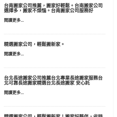
台南搬家公司推薦，搬家好輕鬆。台南搬家公司
選擇多，搬家不煩惱。台南搬家公司服務好
閱讀更多...
精選搬家公司，輕鬆搬新家。
閱讀更多...
台北長途搬家公司推薦台北專業長途搬家服務台
北可靠長途搬家精選台北長途搬家 安心託
閱讀更多...
精選搬家公司，輕鬆搬新家！搬家好夥伴，省時