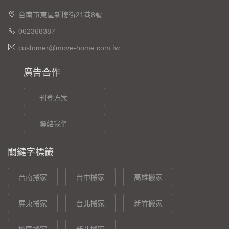
台南市東區新樓街21巷8號
062368387
customer@move-home.com.tw
廣告合作
刊登方案
聯絡我們
關鍵字標籤
台南搬家
台中搬家
高雄搬家
屏東搬家
台北搬家
新竹搬家