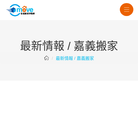
最新情報 / 嘉義搬家
最新情報 / 嘉義搬家