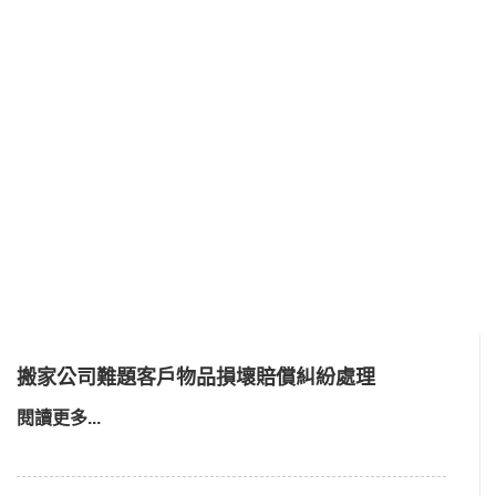
搬家公司難題客戶物品損壞賠償糾紛處理
閱讀更多...