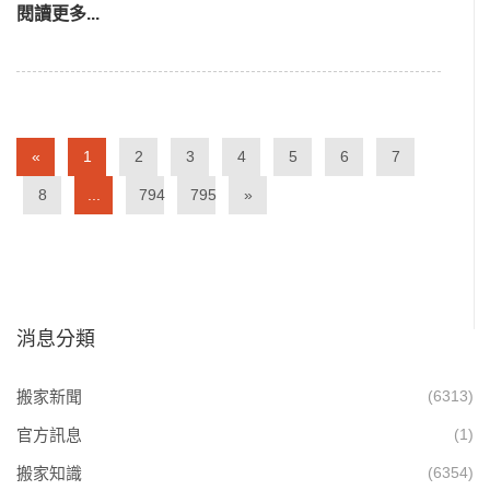
閱讀更多...
«
1
2
3
4
5
6
7
8
...
794
795
»
消息分類
搬家新聞
(6313)
官方訊息
(1)
搬家知識
(6354)