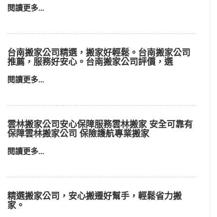
閱讀更多...
台南搬家公司精選，搬家好輕鬆。台南搬家公司
推薦，服務好安心。台南搬家公司評價，選
閱讀更多...
雲林搬家公司安心保障服務雲林搬家 安全可靠有
保障雲林搬家公司 保險護航專業搬家
閱讀更多...
精選搬家公司，安心搬遷好幫手，輕鬆省力搬
家。