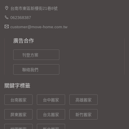
台南市東區新樓街21巷8號
062368387
customer@move-home.com.tw
廣告合作
刊登方案
聯絡我們
關鍵字標籤
台南搬家
台中搬家
高雄搬家
屏東搬家
台北搬家
新竹搬家