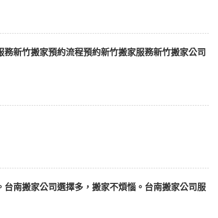
服務新竹搬家預約流程預約新竹搬家服務新竹搬家公司
。台南搬家公司選擇多，搬家不煩惱。台南搬家公司服