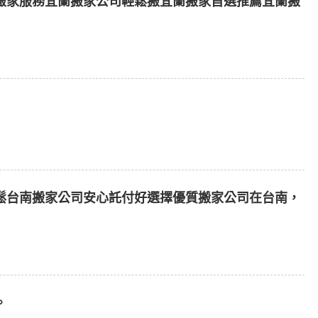
搬家服務宜蘭搬家公司輕鬆搬宜蘭搬家首選推薦宜蘭搬
鬆台南搬家公司安心託付好選擇優質搬家公司在台南，
。