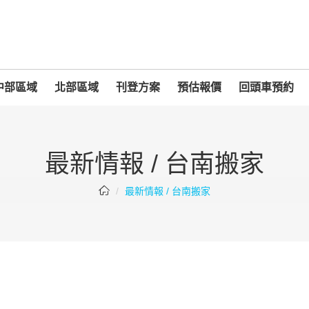
中部區域
北部區域
刊登方案
預估報價
回頭車預約
最新情報 / 台南搬家
最新情報 / 台南搬家