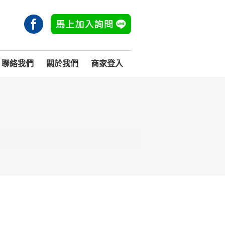
聯絡我們
關於我們
商家登入