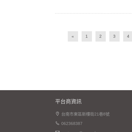
«
1
2
3
4
平台商資訊
台南市東區新樓街21巷8號
062368387