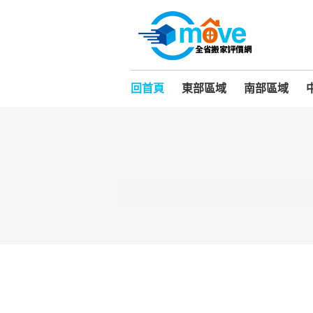
回首頁
東部區域
南部區域