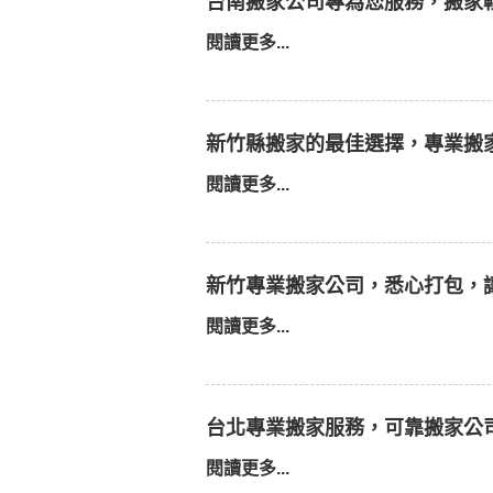
台南搬家公司專為您服務，搬家
閱讀更多...
新竹縣搬家的最佳選擇，專業搬
閱讀更多...
新竹專業搬家公司，悉心打包，
閱讀更多...
台北專業搬家服務，可靠搬家公
閱讀更多...