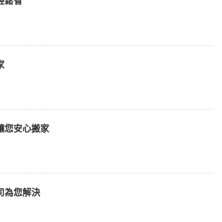
輕鬆省
家
讓您安心搬家
司為您解決