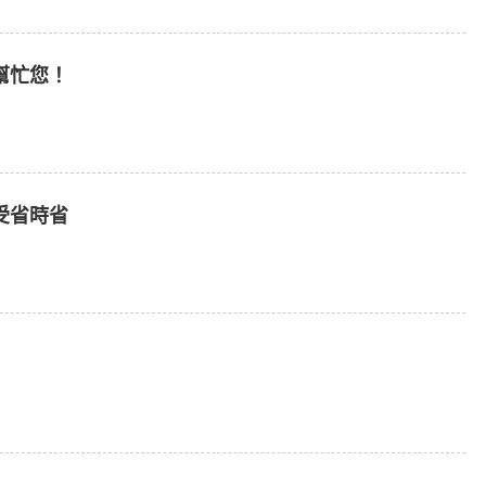
幫忙您！
受省時省