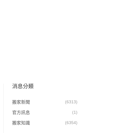
消息分類
搬家新聞
(6313)
官方訊息
(1)
搬家知識
(6354)