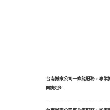
台南搬家公司一條龍服務，專業
閱讀更多...