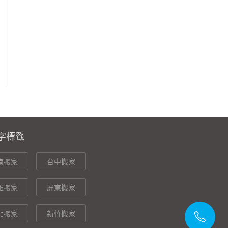
字標籤
南搬家
台中搬家
雄搬家
屏東搬家
北搬家
新竹搬家