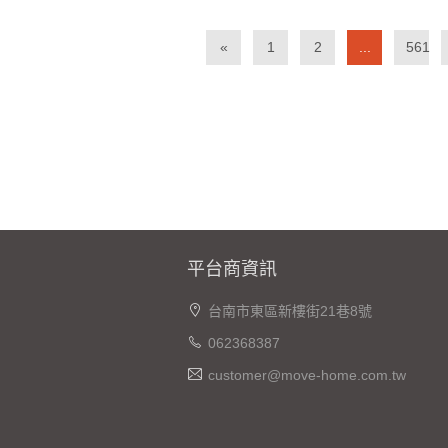
«
1
2
...
561
平台商資訊
台南市東區新樓街21巷8號
062368387
customer@move-home.com.tw