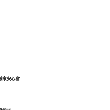
搬家安心省