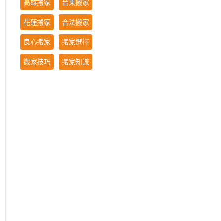
高雄搬家
台東搬家
花蓮搬家
合法搬家
良心搬家
搬家選擇
搬家技巧
搬家知識