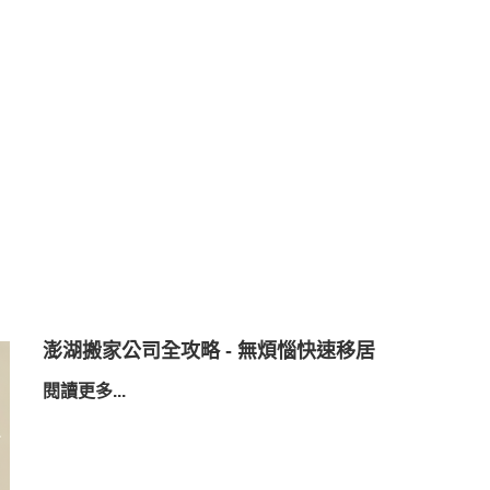
澎湖搬家公司全攻略 - 無煩惱快速移居
閱讀更多...