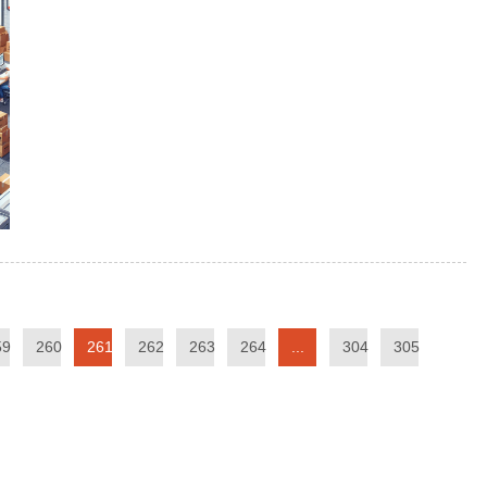
59
260
261
262
263
264
...
304
305