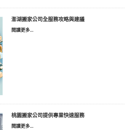
澎湖搬家公司全服務攻略與建議
閱讀更多...
桃園搬家公司提供專業快速服務
閱讀更多...