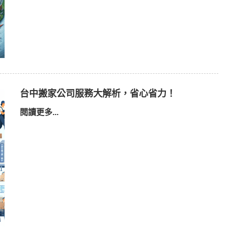
台中搬家公司服務大解析，省心省力！
閱讀更多...