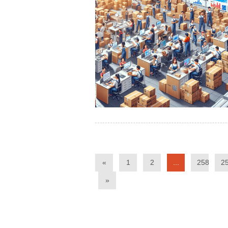
«
1
2
...
258
2
»