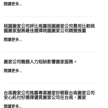
閱讀更多...
桃園搬家公司評比推薦桃園搬家公司費用比較桃
園搬家服務最佳選擇桃園搬家公司精選推薦
閱讀更多...
搬家公司難題人力短缺影響搬家服務。
閱讀更多...
台南搬家公司推薦專業搬家好輕鬆台南搬家公司
安心託付好選擇優質搬家公司在台南，搬家
閱讀更多...