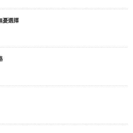
無憂選擇
略