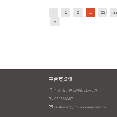
«
1
2
...
227
2
»
平台商資訊
台南市東區新樓街21巷8號
062368387
customer@move-home.com.tw