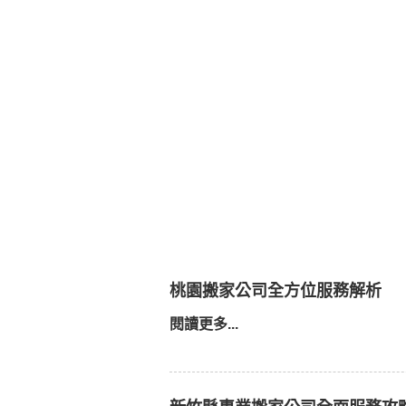
桃園搬家公司全方位服務解析
閱讀更多...