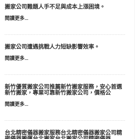
搬家公司難題人手不足與成本上漲困境。
閱讀更多...
搬家公司遭遇挑戰人力短缺影響效率。
閱讀更多...
新竹優質搬家公司推薦新竹搬家服務，安心首選
新竹搬家，專業可靠新竹搬家公司，價格公
閱讀更多...
台北精密儀器搬家服務台北精密儀器搬家公司精
密儀器搬運台北搬家台北搬家公司精密儀器