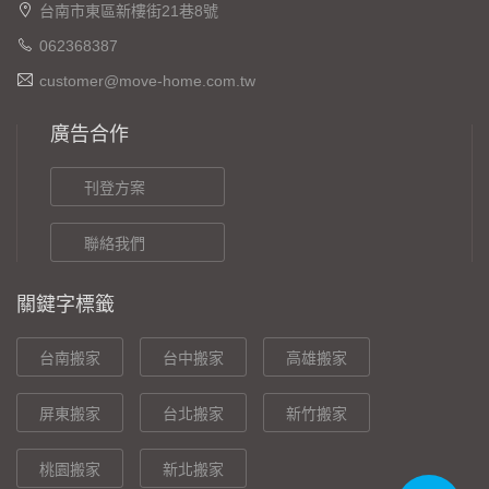
台南市東區新樓街21巷8號
062368387
customer@move-home.com.tw
廣告合作
刊登方案
聯絡我們
關鍵字標籤
台南搬家
台中搬家
高雄搬家
屏東搬家
台北搬家
新竹搬家
桃園搬家
新北搬家