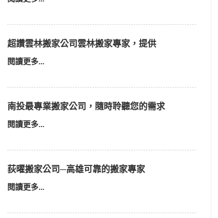
超讚雲林搬家公司雲林搬家專家，提供
閱讀更多...
南投最專業搬家公司，隨時聆聽您的需求
閱讀更多...
荻曜搬家公司─高雄可靠的搬家專家
閱讀更多...