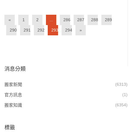
«
1
2
...
286
287
288
289
290
291
292
293
294
»
消息分類
搬家新聞
(6313)
官方訊息
(1)
搬家知識
(6354)
標籤