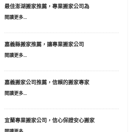
最佳澎湖搬家推薦，專業搬家公司為
閱讀更多...
嘉義縣搬家推薦，讓專業搬家公司
閱讀更多...
嘉義搬家公司推薦，信賴的搬家專家
閱讀更多...
宜蘭專業搬家公司，信心保證安心搬家
閱讀更多...