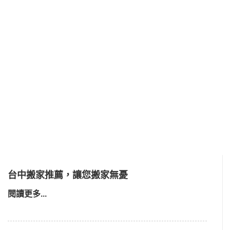
台中搬家推薦，讓您搬家無憂
閱讀更多...