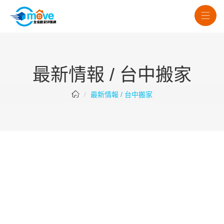
最新情報 / 台中搬家
最新情報 / 台中搬家