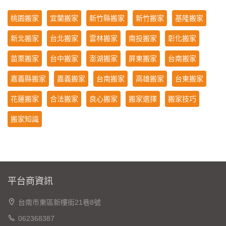
桃園搬家
宜蘭搬家
新竹縣搬家
新竹搬家
基隆搬家
新北搬家
台北搬家
雲林搬家
南投搬家
彰化搬家
苗栗搬家
台中搬家
澎湖搬家
屏東搬家
台南搬家
嘉義縣搬家
嘉義搬家
台南搬家
高雄搬家
台東搬家
花蓮搬家
合法搬家
良心搬家
搬家選擇
搬家技巧
搬家知識
平台商資訊
台南市東區新樓街21巷8號
062368387