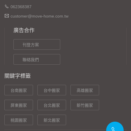
062368387
customer@move-home.com.tw
廣告合作
刊登方案
聯絡我們
關鍵字標籤
台南搬家
台中搬家
高雄搬家
屏東搬家
台北搬家
新竹搬家
桃園搬家
新北搬家