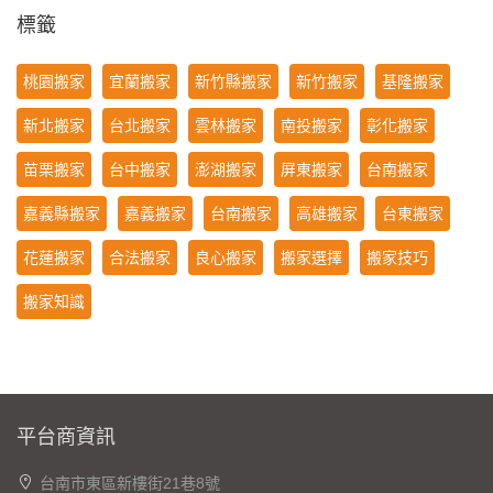
標籤
桃園搬家
宜蘭搬家
新竹縣搬家
新竹搬家
基隆搬家
新北搬家
台北搬家
雲林搬家
南投搬家
彰化搬家
苗栗搬家
台中搬家
澎湖搬家
屏東搬家
台南搬家
嘉義縣搬家
嘉義搬家
台南搬家
高雄搬家
台東搬家
花蓮搬家
合法搬家
良心搬家
搬家選擇
搬家技巧
搬家知識
平台商資訊
台南市東區新樓街21巷8號