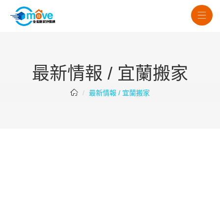
最新情報 / 宜蘭搬家
最新情報 / 宜蘭搬家