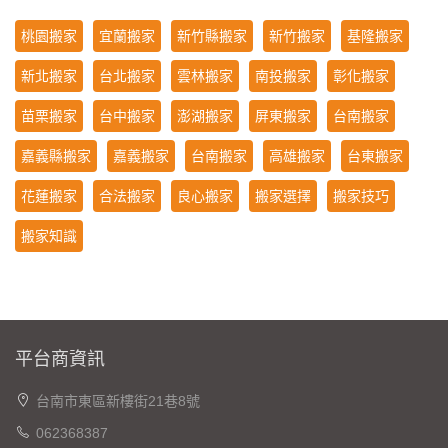
桃園搬家
宜蘭搬家
新竹縣搬家
新竹搬家
基隆搬家
新北搬家
台北搬家
雲林搬家
南投搬家
彰化搬家
苗栗搬家
台中搬家
澎湖搬家
屏東搬家
台南搬家
嘉義縣搬家
嘉義搬家
台南搬家
高雄搬家
台東搬家
花蓮搬家
合法搬家
良心搬家
搬家選擇
搬家技巧
搬家知識
平台商資訊
台南市東區新樓街21巷8號
062368387