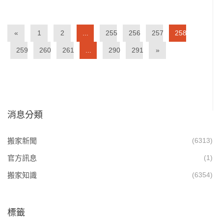
«
1
2
...
255
256
257
258
259
260
261
...
290
291
»
消息分類
搬家新聞
(6313)
官方訊息
(1)
搬家知識
(6354)
標籤