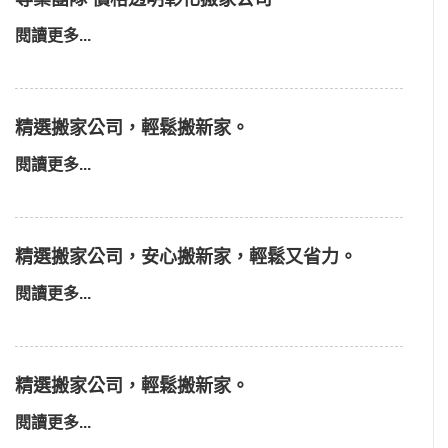
閱讀更多...
精選搬家公司，輕鬆搬新家。
閱讀更多...
精選搬家公司，安心搬新家，輕鬆又省力。
閱讀更多...
精選搬家公司，輕鬆搬新家。
閱讀更多...