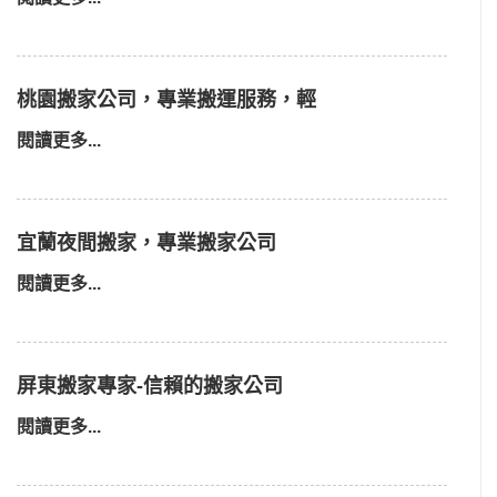
桃園搬家公司，專業搬運服務，輕
閱讀更多...
宜蘭夜間搬家，專業搬家公司
閱讀更多...
屏東搬家專家-信賴的搬家公司
閱讀更多...