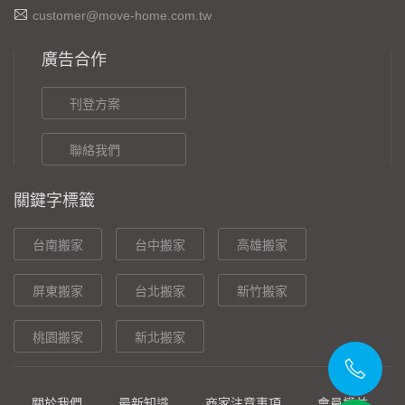
customer@move-home.com.tw
廣告合作
刊登方案
聯絡我們
關鍵字標籤
台南搬家
台中搬家
高雄搬家
屏東搬家
台北搬家
新竹搬家
桃園搬家
新北搬家
關於我們
最新知識
商家注意事項
會員權益