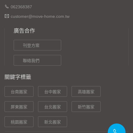
062368387
customer@move-home.com.tw
廣告合作
刊登方案
聯絡我們
關鍵字標籤
台南搬家
台中搬家
高雄搬家
屏東搬家
台北搬家
新竹搬家
桃園搬家
新北搬家