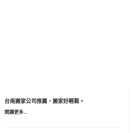
台南搬家公司推薦，搬家好輕鬆。
閱讀更多...