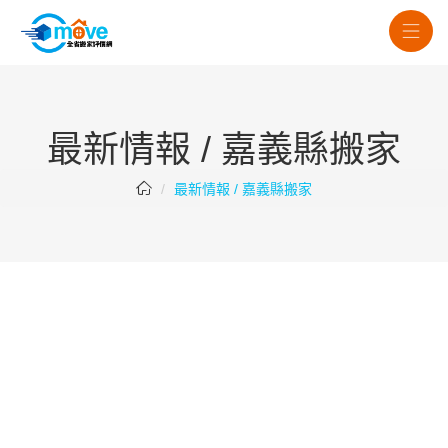
最新情報 / 嘉義縣搬家
最新情報 / 嘉義縣搬家