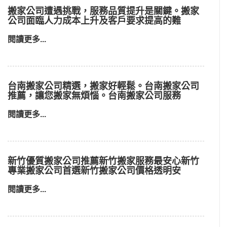
搬家公司遭遇挑戰，服務品質提升是關鍵。搬家
公司面臨人力成本上升及客戶要求提高的難
閱讀更多...
台南搬家公司精選，搬家好輕鬆。台南搬家公司
推薦，讓您搬家無煩惱。台南搬家公司服務
閱讀更多...
新竹優質搬家公司推薦新竹搬家服務最安心新竹
專業搬家公司首選新竹搬家公司價格透明安
閱讀更多...