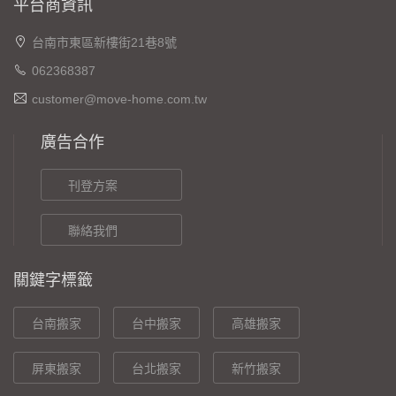
平台商資訊
台南市東區新樓街21巷8號
062368387
customer@move-home.com.tw
廣告合作
刊登方案
聯絡我們
關鍵字標籤
台南搬家
台中搬家
高雄搬家
屏東搬家
台北搬家
新竹搬家