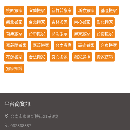
桃園搬家
宜蘭搬家
新竹縣搬家
新竹搬家
基隆搬家
新北搬家
台北搬家
雲林搬家
南投搬家
彰化搬家
苗栗搬家
台中搬家
澎湖搬家
屏東搬家
台南搬家
嘉義縣搬家
嘉義搬家
台南搬家
高雄搬家
台東搬家
花蓮搬家
合法搬家
良心搬家
搬家選擇
搬家技巧
搬家知識
平台商資訊
台南市東區新樓街21巷8號
062368387