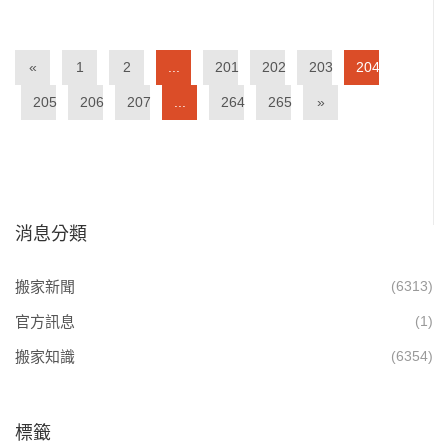
«
1
2
...
201
202
203
204
205
206
207
...
264
265
»
消息分類
搬家新聞
(6313)
官方訊息
(1)
搬家知識
(6354)
標籤