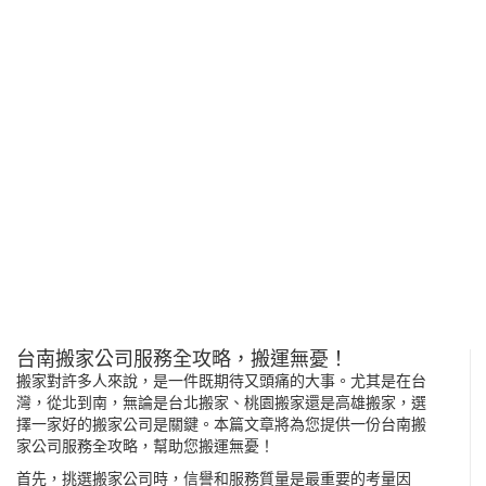
台南搬家公司服務全攻略，搬運無憂！
搬家對許多人來說，是一件既期待又頭痛的大事。尤其是在台
灣，從北到南，無論是台北搬家、桃園搬家還是
高雄搬家
，選
擇一家好的搬家公司是關鍵。本篇文章將為您提供一份台南搬
家公司服務全攻略，幫助您搬運無憂！
首先，挑選搬家公司時，信譽和服務質量是最重要的考量因