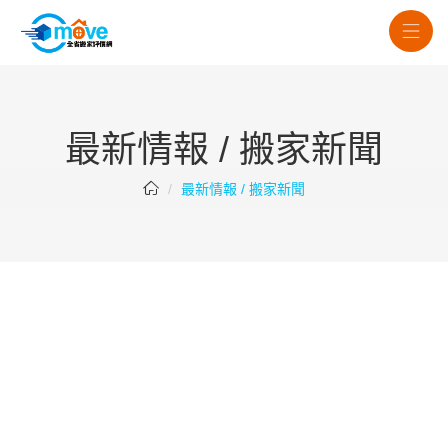
最新情報 / 搬家新聞
最新情報 / 搬家新聞