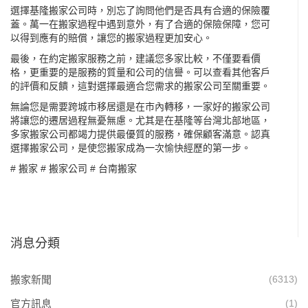
選擇基隆搬家公司時，別忘了詢問他們是否具有合適的保險覆
蓋。萬一在搬家過程中遇到意外，有了合適的保險保障，您可
以得到應有的賠償，讓您的搬家過程更加安心。
最後，在約定搬家服務之前，建議您多家比較，不僅要看價
格，更重要的是服務的質量和公司的信譽。可以查看其他客戶
的評價和反饋，這對選擇最適合您需求的搬家公司至關重要。
無論您是需要跨城市移居還是在市內轉移，一家好的搬家公司
將讓您的遷居過程無憂無慮。尤其是在基隆等台灣北部地區，
多家搬家公司都竭力提供最優質的服務，確保顧客滿意。認真
選擇搬家公司，是使您搬家成為一次愉快經歷的第一步。
#
搬家
#
搬家公司
#
台南搬家
消息分類
搬家新聞
(6313)
官方訊息
(1)