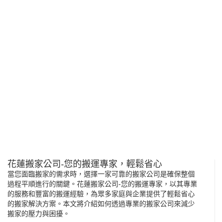
花蓮搬家公司-您的搬運專家，輕鬆省心
當您面臨搬家的需求時，選擇一家可靠的搬家公司是確保整個
過程平順進行的關鍵。
花蓮搬家
公司-您的搬運專家，以其專業
的服務和豐富的搬運經驗，為眾多家庭與企業提供了輕鬆省心
的搬家解決方案。本文將介紹如何透過專業的搬家公司來減少
搬家的壓力與困擾。