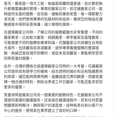
首先，搬家是一項大工程，無論是距離短還是遠，從計劃到執
行都需要嚴謹的管理。專業的搬家公司，如
花蓮搬家公司
，能
夠提供全面的服務，從包裝、運輸到重新安置，每一環節都力
求完美。他們使用專業的包裝材料和技術，確保您的物品在運
輸過程中得到妥善保護，減少損壞的風險。
在選擇搬家公司時，了解公司的服務範圍也非常重要。不同的
搬家需求，比如
新北搬家
、桃園搬家、屏李搬家及基隆搬家，
可能需要不同的服務和專業知識。花蓮搬家公司具備在台灣各
大城市，包括離島如
澎湖搬家
，提供專業搬運服務的豐富經
驗，無論您是從城市到鄉村，或從本島到離島，都能夠享受到
同等質量的服務。
此外，合理的價格也是選擇搬家公司時的一大考量。花蓮搬家
公司提供具有競爭力的僪格，結合透明的报价和没有隐藏费用
的政策，讓您能夠預算明确，遠離過度花费的顧慮。而搬家選
擇一個合適的時机，例如淡季或工作日搬家，可能还能享受到
更多的優惠。
質量保障是搬家公司另一個重要的服務特色。花蓮搬家公司不
僅提供基礎的搬運服务，还承諾在搬運過程中，若有任何質量
問題將即時解决，确保客户的滿意度。這种負责任和以客户为
中心的服务，使得其在業界建立了良好的口碑。