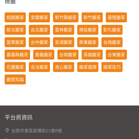
標籤
桃園搬家
宜蘭搬家
新竹縣搬家
新竹搬家
基隆搬家
新北搬家
台北搬家
雲林搬家
南投搬家
彰化搬家
苗栗搬家
台中搬家
澎湖搬家
屏東搬家
台南搬家
嘉義縣搬家
嘉義搬家
台南搬家
高雄搬家
台東搬家
花蓮搬家
合法搬家
良心搬家
搬家選擇
搬家技巧
搬家知識
平台商資訊
台南市東區新樓街21巷8號