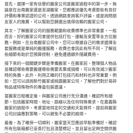
首先，選擇一家有信譽的搬家公司是搬家過程中的第一步。無
論是在台南搬家還是
澎湖搬家
，您都應該優先考慮那些有良好
評價和專業認證的公司。透過網路查詢客戶評論，或是詢問朋
友家人的推薦，可以幫助您篩選出值得信賴的搬家公司。
其次，了解搬家公司的服務範圍和收費標準也非常重要。一般
而言，好的搬家公司會提供包括打包、運輸及安置等全方位服
務。例如，在
台南搬家公司
中，您可以根據自己的需求選擇全
套服務或是單純的搬運服務，收費也會因此有所不同。了解這
些細節有助於您預算控制，避免遭遇額外隱藏費用。
接下來的一個關鍵步驟是準備搬家。在搬家前，整理個人物品
並確認哪些需要搬運哪些需要丟棄或捐贈，可以有效減少搬家
時的負擔。此外，利用正確的打包技巧和材料也非常重要。例
如，您可以諮詢新竹搬家或桃園搬家公司，了解他們對於易碎
物品或特殊物件的專楍包裝建議。
當搬家日程確定後，與搬家公司進行充分溝通，確認所有細
節。包括搬家時間、地址、路線以及任何特殊需求。在
嘉義縣
搬家
的過程中，考慮當地特定的交通和天氣條件，提前與搬家
公司討論應對策略，可以避免不必要的麻煩。
最後，為了確保一切順利，搬家當天您應該早點準備好。確認
所有包裝箱都已妥善打包且清楚標記，並且留出足夠空間供搬