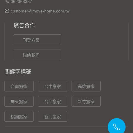
062368387
customer@move-home.com.tw
廣告合作
刊登方案
聯絡我們
關鍵字標籤
台南搬家
台中搬家
高雄搬家
屏東搬家
台北搬家
新竹搬家
桃園搬家
新北搬家