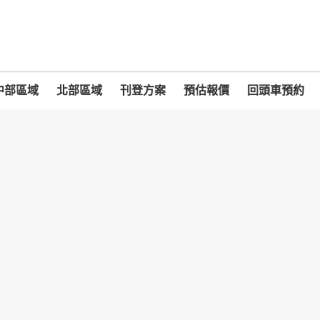
中部區域
北部區域
刊登方案
預估報價
回頭車預約