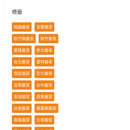
標籤
桃園搬家
宜蘭搬家
新竹縣搬家
新竹搬家
基隆搬家
新北搬家
台北搬家
雲林搬家
南投搬家
彰化搬家
苗栗搬家
台中搬家
澎湖搬家
屏東搬家
台南搬家
嘉義縣搬家
嘉義搬家
台南搬家