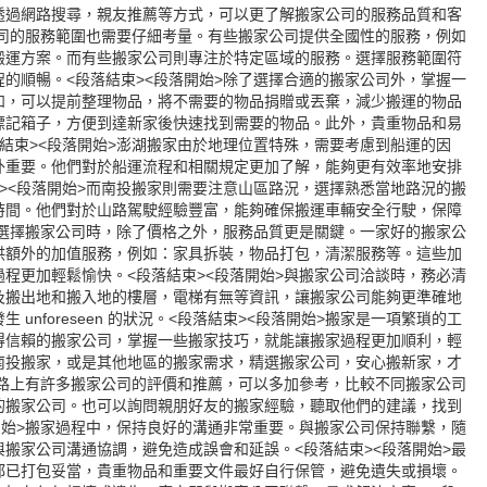
透過網路搜尋，親友推薦等方式，可以更了解搬家公司的服務品質和客
公司的服務範圍也需要仔細考量。有些搬家公司提供全國性的服務，例如
搬運方案。而有些搬家公司則專注於特定區域的服務。選擇服務範圍符
的順暢。<段落結束><段落開始>除了選擇合適的搬家公司外，掌握一
如，可以提前整理物品，將不需要的物品捐贈或丟棄，減少搬運的物品
標記箱子，方便到達新家後快速找到需要的物品。此外，貴重物品和易
結束><段落開始>澎湖搬家由於地理位置特殊，需要考慮到船運的因
外重要。他們對於船運流程和相關規定更加了解，能夠更有效率地安排
><段落開始>而南投搬家則需要注意山區路況，選擇熟悉當地路況的搬
時間。他們對於山路駕駛經驗豐富，能夠確保搬運車輛安全行駛，保障
在選擇搬家公司時，除了價格之外，服務品質更是關鍵。一家好的搬家公
供額外的加值服務，例如：家具拆裝，物品打包，清潔服務等。這些加
程更加輕鬆愉快。<段落結束><段落開始>與搬家公司洽談時，務必清
及搬出地和搬入地的樓層，電梯有無等資訊，讓搬家公司能夠更準確地
unforeseen 的狀況。<段落結束><段落開始>搬家是一項繁瑣的工
得信賴的搬家公司，掌握一些搬家技巧，就能讓搬家過程更加順利，輕
南投搬家，或是其他地區的搬家需求，精選搬家公司，安心搬新家，才
網路上有許多搬家公司的評價和推薦，可以多加參考，比較不同搬家公司
的搬家公司。也可以詢問親朋好友的搬家經驗，聽取他們的建議，找到
開始>搬家過程中，保持良好的溝通非常重要。與搬家公司保持聯繫，隨
搬家公司溝通協調，避免造成誤會和延誤。<段落結束><段落開始>最
都已打包妥當，貴重物品和重要文件最好自行保管，避免遺失或損壞。