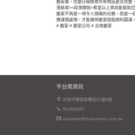
搬家後，也要仔細檢查所有物品是否完整
落結束><段落開始>希望以上資訊能幫助
搬家不再是一項令人頭痛的任務，而是一
應謹慎處理，才能確保搬家過程順利圓滿。
#
搬家
#
搬家公司
#
台南搬家
平台商資訊
台南市東區新樓街21巷8號
062368387
customer@move-home.com.tw