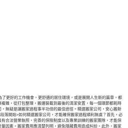
是為了更好的工作機會，更舒適的居住環境，或是展開人生新的篇章，都
瑣複雜，從打包整理，搬運裝載到最後的清潔安置，每一個環節都耗時
司，無疑是讓搬家過程事半功倍的最佳途徑。精選搬家公司，安心搬新
<段落開始>如何精選搬家公司，才能確保搬家過程順利無虞？首先，必
具有合法營業執照，完善的保險制度以及專業訓練的搬家團隊，才能保
考量因素。搬家費用應清楚列明，避免隱藏費用造成糾紛。此外，搬家