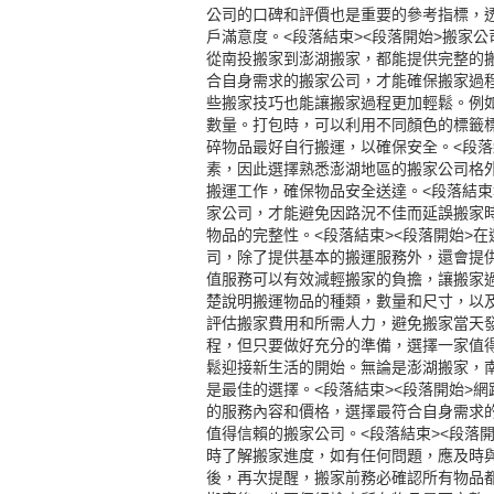
公司的口碑和評價也是重要的參考指標，
戶滿意度。<段落結束><段落開始>搬家
從南投搬家到
澎湖搬家
，都能提供完整的
合自身需求的搬家公司，才能確保搬家過程
些搬家技巧也能讓搬家過程更加輕鬆。例
數量。打包時，可以利用不同顏色的標籤
碎物品最好自行搬運，以確保安全。<段落
素，因此選擇熟悉澎湖地區的搬家公司格
搬運工作，確保物品安全送達。<段落結束
家公司，才能避免因路況不佳而延誤搬家
物品的完整性。<段落結束><段落開始>
司，除了提供基本的搬運服務外，還會提
值服務可以有效減輕搬家的負擔，讓搬家過
楚說明搬運物品的種類，數量和尺寸，以
評估搬家費用和所需人力，避免搬家當天發生 
程，但只要做好充分的準備，選擇一家值
鬆迎接新生活的開始。無論是澎湖搬家，
是最佳的選擇。<段落結束><段落開始>
的服務內容和價格，選擇最符合自身需求
值得信賴的搬家公司。<段落結束><段落
時了解搬家進度，如有任何問題，應及時與
後，再次提醒，搬家前務必確認所有物品