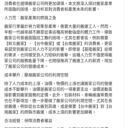
消費者在選擇搬家公司時更加謹慎。本文將深入探討搬家產業
所面臨的困境，並分析其對消費者和產業未來的影響。
人力荒：搬家產業的燃眉之急
搬家行業屬於勞力密集型產業，需要大量的搬運工人。然而，
年輕一代越來越不願意從事這種高勞動強度的體力工作，導致
搬家公司普遍面臨招工難的困境。尤其在都會區，例如需要
【新北搬家】，【台中搬家】或【
台南搬家
】的消費者，更容
易感受到搬家公司人力不足的影響。即使是【基隆搬家】這樣
的需求，也同樣受到人力短缺的衝擊。這種人力荒不僅使得搬
家公司的服務能量下降，也間接推高了搬運工人的薪資，增加
了搬家公司的營運成本。
成本攀升：壓縮搬家公司的利潤空間
除了人力成本的上漲，油價，物價的上漲也讓搬家公司的營運
成本不斷攀升。油價是搬家公司的一項重要支出，油價波動直
接影響到搬家服務的定價。此外，包裝材料，車輛維護等費用
也在不斷增加，進一步壓縮了搬家公司的利潤空間。尤其在長
途搬運，例如從台北搬到高雄，或是需要【台中搬家】到【台
南搬家】的跨縣市搬運，成本上漲的影響更加顯著。
合法經營：保障消費者權益