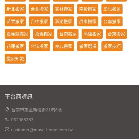
新北搬家
台北搬家
雲林搬家
南投搬家
彰化搬家
苗栗搬家
台中搬家
澎湖搬家
屏東搬家
台南搬家
嘉義縣搬家
嘉義搬家
台南搬家
高雄搬家
台東搬家
花蓮搬家
合法搬家
良心搬家
搬家選擇
搬家技巧
搬家知識
平台商資訊
台南市東區新樓街21巷8號
062368387
customer@move-home.com.tw