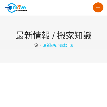
最新情報 / 搬家知識
最新情報 / 搬家知識