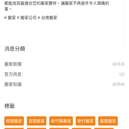
都能找到最適合您的搬家夥伴，讓搬家不再是件令人頭痛的
事。
#
搬家
#
搬家公司
#
台南搬家
消息分類
搬家新聞
(6313)
官方訊息
(1)
搬家知識
(6354)
標籤
桃園搬家
宜蘭搬家
新竹縣搬家
新竹搬家
基隆搬家