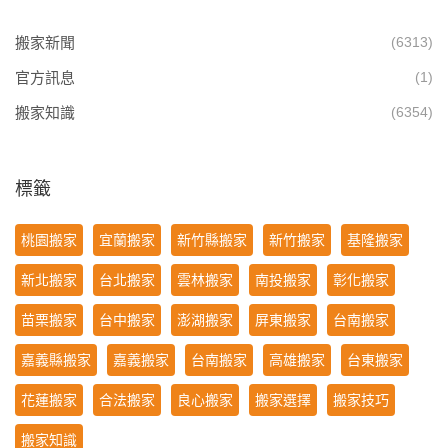
搬家新聞
(6313)
官方訊息
(1)
搬家知識
(6354)
標籤
桃園搬家
宜蘭搬家
新竹縣搬家
新竹搬家
基隆搬家
新北搬家
台北搬家
雲林搬家
南投搬家
彰化搬家
苗栗搬家
台中搬家
澎湖搬家
屏東搬家
台南搬家
嘉義縣搬家
嘉義搬家
台南搬家
高雄搬家
台東搬家
花蓮搬家
合法搬家
良心搬家
搬家選擇
搬家技巧
搬家知識