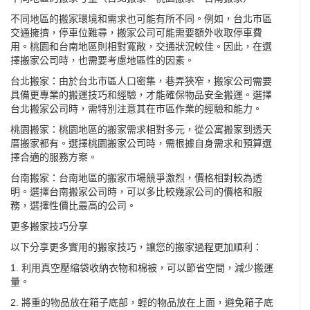
不同地區的搬家環境和需求也可能有所不同。例如，台北市區
交通擁擠，停車位難尋，搬家公司可能需要額外收取停車費
用。桃園和台南地區則相對寬敞，交通狀況較佳。因此，在選
擇搬家公司時，也需要考慮地區性的因素。
台北搬家：由於台北市區人口密集，巷弄狹窄，搬家公司需要
具備更專業的搬運技巧和經驗，才能確保物品安全搬運。選擇
台北搬家公司
時，需特別注意其在市區作業的經驗和能力。
桃園搬家：桃園地區的搬家需求相對多元，從公寓搬家到透天
厝搬家都有。選擇桃園搬家公司時，需根據自身需求和預算選
擇合適的服務方案。
台南搬家：台南地區的搬家市場競爭激烈，價格相對較為透
明。選擇
台南搬家公司
時，可以多比較幾家公司的價格和服
務，選擇性價比最高的公司。
更多搬家技巧分享
以下分享更多實用的搬家技巧，讓您的搬家過程更加順利：
1. 利用真空壓縮袋收納衣物和棉被，可以節省空間，減少搬運
量。
2. 將重的物品放在箱子底部，輕的物品放在上面，避免箱子底