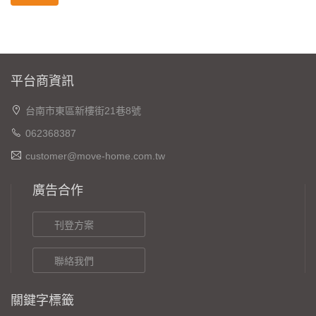
平台商資訊
台南市東區新樓街21巷8號
062368387
customer@move-home.com.tw
廣告合作
刊登方案
聯絡我們
關鍵字標籤