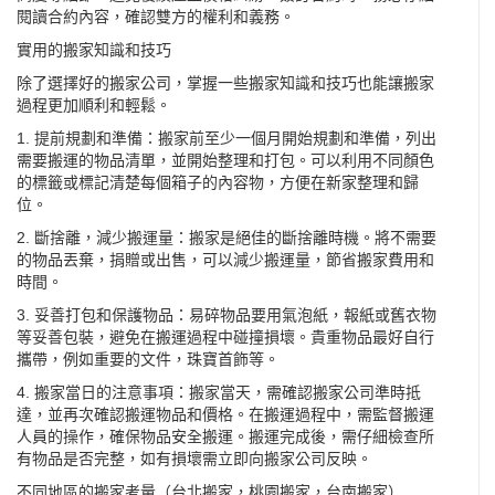
閱讀合約內容，確認雙方的權利和義務。
實用的搬家知識和技巧
除了選擇好的搬家公司，掌握一些搬家知識和技巧也能讓搬家
過程更加順利和輕鬆。
1. 提前規劃和準備：搬家前至少一個月開始規劃和準備，列出
需要搬運的物品清單，並開始整理和打包。可以利用不同顏色
的標籤或標記清楚每個箱子的內容物，方便在新家整理和歸
位。
2. 斷捨離，減少搬運量：搬家是絕佳的斷捨離時機。將不需要
的物品丟棄，捐贈或出售，可以減少搬運量，節省搬家費用和
時間。
3. 妥善打包和保護物品：易碎物品要用氣泡紙，報紙或舊衣物
等妥善包裝，避免在搬運過程中碰撞損壞。貴重物品最好自行
攜帶，例如重要的文件，珠寶首飾等。
4. 搬家當日的注意事項：搬家當天，需確認搬家公司準時抵
達，並再次確認搬運物品和價格。在搬運過程中，需監督搬運
人員的操作，確保物品安全搬運。搬運完成後，需仔細檢查所
有物品是否完整，如有損壞需立即向搬家公司反映。
不同地區的搬家考量（台北搬家，桃園搬家，台南搬家）