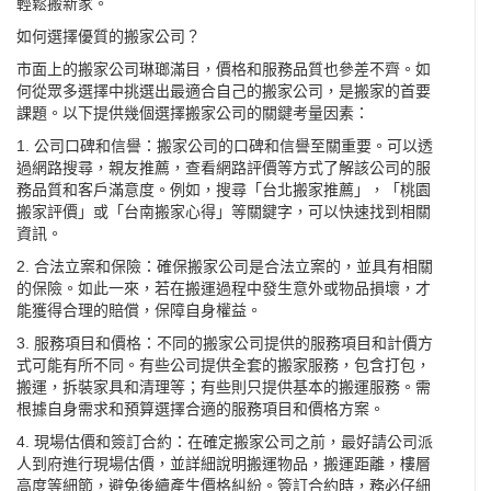
輕鬆搬新家。
如何選擇優質的搬家公司？
市面上的搬家公司琳瑯滿目，價格和服務品質也參差不齊。如
何從眾多選擇中挑選出最適合自己的搬家公司，是搬家的首要
課題。以下提供幾個選擇搬家公司的關鍵考量因素：
1. 公司口碑和信譽：搬家公司的口碑和信譽至關重要。可以透
過網路搜尋，親友推薦，查看網路評價等方式了解該公司的服
務品質和客戶滿意度。例如，搜尋「
台北搬家
推薦」，「桃園
搬家評價」或「
台南搬家
心得」等關鍵字，可以快速找到相關
資訊。
2. 合法立案和保險：確保搬家公司是合法立案的，並具有相關
的保險。如此一來，若在搬運過程中發生意外或物品損壞，才
能獲得合理的賠償，保障自身權益。
3. 服務項目和價格：不同的搬家公司提供的服務項目和計價方
式可能有所不同。有些公司提供全套的搬家服務，包含打包，
搬運，拆裝家具和清理等；有些則只提供基本的搬運服務。需
根據自身需求和預算選擇合適的服務項目和價格方案。
4. 現場估價和簽訂合約：在確定搬家公司之前，最好請公司派
人到府進行現場估價，並詳細說明搬運物品，搬運距離，樓層
高度等細節，避免後續產生價格糾紛。簽訂合約時，務必仔細