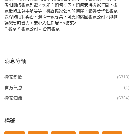
考相關的搬家知識，例如：如何打包，如何安排搬家時間，搬
家後的注意事項等等。桃園搬家公司的選擇，影響著整個搬家
過程的順利與否。選擇一家專業，可靠的桃園搬家公司，能夠
讓您省時省力，安心入住新居。<結束>
#
搬家
#
搬家公司
#
台南搬家
消息分類
搬家新聞
(6313)
官方訊息
(1)
搬家知識
(6354)
標籤