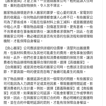
【搬家選擇】才是上策。一旦選錯搬家公司，輕則延誤入住時
間，重則造成財物損失，令人苦不堪言。
搬家物品損壞是許多人搬家的噩夢。從心愛的家具，家電到珍
貴的收藏品，任何物品的損壞都會讓人心疼不已。有些搬家公
司為了節省成本，可能在包裝材料上偷工減料，或是搬運過程
中粗心大意，導致物品碰撞，刮傷甚至摔壞。更有甚者，一些
不肖業者會在事後推卸責任，讓消費者求償無門。因此，在選
擇搬家公司時，務必確認其是否有完善的包裝流程和損壞理賠
機制，才能保障自身權益。
【良心搬家】公司應該提供詳細的估價單，清楚列出搬運費
用，包裝材料費用以及其他可能產生的費用，避免事後加價的
糾紛。此外，他們也會主動告知消費者相關的保險方案，讓消
費者在物品損壞時能獲得合理的賠償。選擇【高雄搬家】，
【台南搬家】或是其他地區的搬家公司時，也應該注意這些細
節，不要貪圖一時的便宜而忽略了後續可能產生的風險。
除了物品損壞，搬運延誤也是另一個常見的問題。有些搬家公
司可能因為人力調度不足或其他因素，導致搬運時間延遲，影
響消費者的入住計畫。例如，選擇【嘉義縣搬家】或【南投搬
家】的民眾，如果搬家公司延誤，可能會影響到工作或學業的
安排。因此，在與搬家公司簽訂合約時，務必明確約定搬運時
間，並在合約中載明延誤的罰則，才能有效保障自身權益。