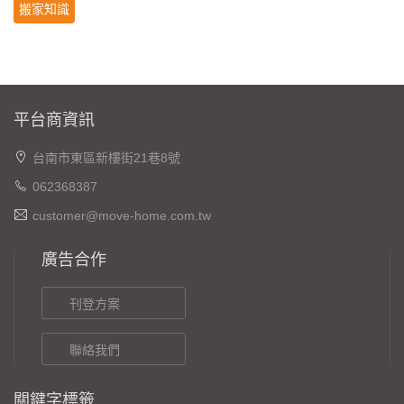
搬家知識
平台商資訊
台南市東區新樓街21巷8號
062368387
customer@move-home.com.tw
廣告合作
刊登方案
聯絡我們
關鍵字標籤