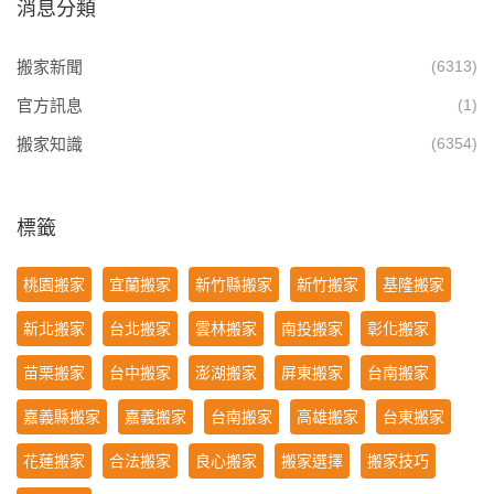
消息分類
搬家新聞
(6313)
官方訊息
(1)
搬家知識
(6354)
標籤
桃園搬家
宜蘭搬家
新竹縣搬家
新竹搬家
基隆搬家
新北搬家
台北搬家
雲林搬家
南投搬家
彰化搬家
苗栗搬家
台中搬家
澎湖搬家
屏東搬家
台南搬家
嘉義縣搬家
嘉義搬家
台南搬家
高雄搬家
台東搬家
花蓮搬家
合法搬家
良心搬家
搬家選擇
搬家技巧