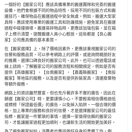
一個好的【搬家公司】應該具備專業的搬運團隊和完善的搬運
設備。他們會根據不同的物品特性，採用不同的包裝方式和搬
運技巧，確保物品在搬運過程中安全無虞。例如，搬運大型家
具時，應該使用專業的搬運工具和防護措施，避免家具在搬運
過程中碰撞損壞。搬運易碎物品時，更應該加強包裝，並在箱
子上標示清楚，提醒搬運人員小心輕放。這些都是【良心搬
家】公司應具備的基本素質。
在【搬家選擇】上，除了價格因素外，更應該重視搬家公司的
信譽和服務品質。可以參考網路上的評價，或是詢問親朋好友
的推薦，選擇口碑良好的搬家公司。此外，也可以透過電話或
線上諮詢，了解搬家公司的服務流程和相關規定，例如是否有
提供【高雄搬家】，【台南搬家】，【嘉義縣搬家】，【南投
搬家】等地區的服務，以及是否有提供拆裝家具，清運廢棄物
等額外服務。
網路上的資訊雖然豐富，但也充斥著許多不實的廣告，因此在
篩選【搬家公司】時，更要謹慎小心。不要輕易相信價格過低
或標榜「保證最低價」的廣告，以免掉入陷阱。一個合理的價
格，加上專業的服務和良好的信譽，才是選擇搬家公司的最佳
指標。搬家是一件繁瑣的事情，選擇一家值得信賴的搬家公
司，才能讓搬家過程更加順利，也讓新生活的開始更加美好。
為了避免搬家糾紛，消費者也應該做好自身的準備工作。例