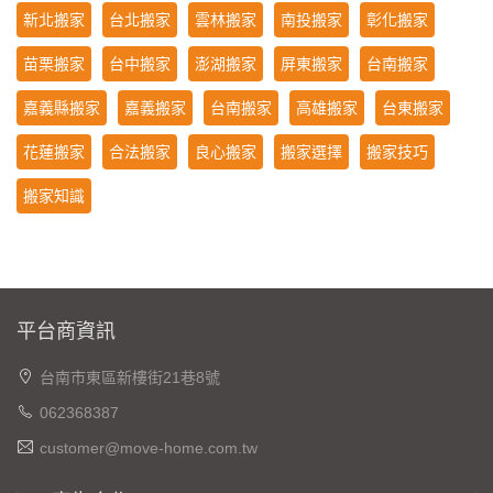
新北搬家
台北搬家
雲林搬家
南投搬家
彰化搬家
苗栗搬家
台中搬家
澎湖搬家
屏東搬家
台南搬家
嘉義縣搬家
嘉義搬家
台南搬家
高雄搬家
台東搬家
花蓮搬家
合法搬家
良心搬家
搬家選擇
搬家技巧
搬家知識
平台商資訊
台南市東區新樓街21巷8號
062368387
customer@move-home.com.tw