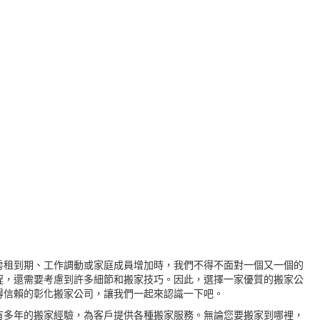
房租到期、工作調動或家庭成員增加時，我們不得不面對一個又一個的
程，還需要考慮到許多細節和搬家技巧。因此，選擇一家優質的搬家公
得信賴的彰化搬家公司，讓我們一起來認識一下吧。
有多年的搬家經驗，為客戶提供各種搬家服務。無論您要搬家到哪裡，