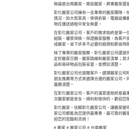
無論是
台南搬家
、南投搬家、屏東搬家還
彰化搬家公司擁有一支專業的搬家團隊，
情況，如大型家具、傢俱拆裝、電器設備
物在運送過程中安全無憂。
在彰化搬家公司，客戶的需求始終是第一
組裝、優質保險、保證搬家服務，為客戶
成搬家，省下許多不必要的麻煩和節省時
除了專業的搬家服務，彰化搬家公司還提
定好搬家日期、搬家路線和搬家清單；其
品和易碎物品包裝妥當，並標註清楚。
彰化搬家公司也提醒客戶，選擇搬家公司
朋友推薦等方式來選擇合適的搬家公司。
義務清楚。
在彰化搬家公司，客戶的滿意度始終是最
次搬家都是安全、順利和愉快的。歡迎您
彰化搬家，信賴彰化搬家公司，讓搬家變
家公司都能為您提供最專業、最可靠的搬
迎您的蒞臨和咨詢！
#
搬家
#
搬家公司
#
台南搬家