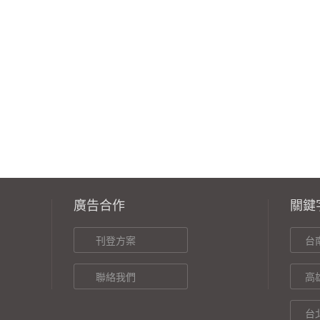
廣告合作
關鍵
刊登方案
台
聯絡我們
高
台