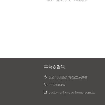
平台商資訊
台南市東區新樓街21巷8號
062368387
customer@move-home.com.tw