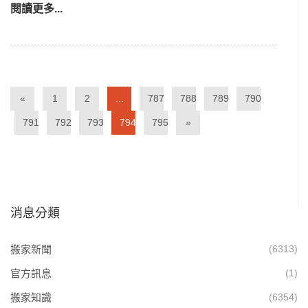
閱讀更多...
«
1
2
...
787
788
789
790
791
792
793
794
795
»
消息分類
搬家新聞
(6313)
官方訊息
(1)
搬家知識
(6354)