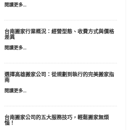
閱讀更多...
台南搬家行業概況：經營型態、收費方式與價格
差異
閱讀更多...
選擇高雄搬家公司：從規劃到執行的完美搬家指
南
閱讀更多...
台南搬家公司的五大服務技巧，輕鬆搬家無煩
惱！