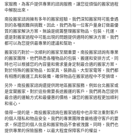
家服務，為客戶提供專業的諮詢服務，讓您從煩惱的搬家過程
中解脫出來。
南投搬家諮詢擁有多年的搬家經驗，我們深知搬家時可能會遇
到的各種困難與挑戰。因此，我們為每一位客戶量身訂做最優
質的搬家解決方案。無論是統籌整理搬家物品、包裝、托運，
還是對搬家過程中可能出現的問題提供適時的解決方案，我們
都可以為您提供最專業的建議和幫助。
搬家技巧對於一次順利的搬家至關重要。南投搬家諮詢有專業
的搬家團隊，他們熟悉各種物品的包裝、搬運和安排方式，同
時也可以根據您的內容量和需求量身定制最合適的搬家方案。
對於特殊的搬家物品，如家具、裝飾品、大型家電等，我們都
有相應的搬運工具和裝備，確保物品在搬家過程中不受損壞。
另外，南投搬家諮詢還提供跨地區搬家服務，例如
台北搬家
或
是
宜蘭搬家
。對於這些需要長途搬運的客戶，我們將為您提供
最合適的運輸方式和最優惠的價格，讓您的搬家過程更加順利
和省心。
值得一提的是，南投搬家諮詢在搬家過程中也非常注重對客戶
的個人隱私和物品安全。我們的專業團隊會嚴格遵守客戶的要
求，保證您的個人信息和搬家物品不會被洩露。同時，我們也
提供專業的保險服務，以最大程度保障客戶的權益。