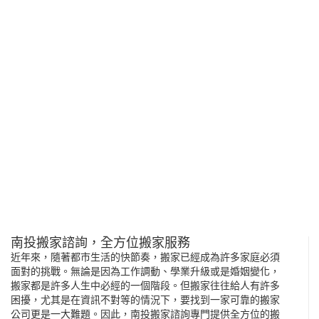
南投搬家諮詢，全方位搬家服務
近年來，隨著都市生活的快節奏，搬家已經成為許多家庭必須
面對的挑戰。無論是因為工作調動、學業升級或是婚姻變化，
搬家都是許多人生中必經的一個階段。但搬家往往給人有許多
困擾，尤其是在資訊不對等的情況下，要找到一家可靠的
搬家
公司
更是一大難題。因此，
南投搬家
諮詢專門提供全方位的搬