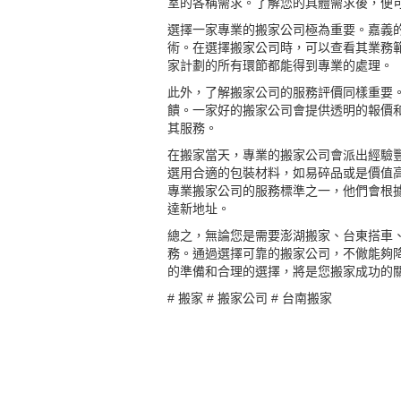
室的各稱需求。了解您的具體需求後，便
選擇一家專業的搬家公司極為重要。嘉義
術。在選擇搬家公司時，可以查看其業務
家計劃的所有環節都能得到專業的處理。
此外，了解搬家公司的服務評價同樣重要
饋。一家好的搬家公司會提供透明的報價
其服務。
在搬家當天，專業的搬家公司會派出經驗
選用合適的包裝材料，如易碎品或是價值
專業搬家公司的服務標準之一，他們會根
達新地址。
總之，無論您是需要澎湖搬家、台東搭車
務。通過選擇可靠的搬家公司，不僘能夠
的準備和合理的選擇，將是您搬家成功的
#
搬家
#
搬家公司
#
台南搬家