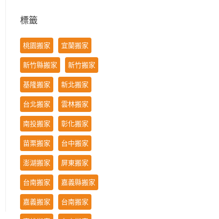
標籤
桃園搬家
宜蘭搬家
新竹縣搬家
新竹搬家
基隆搬家
新北搬家
台北搬家
雲林搬家
南投搬家
彰化搬家
苗栗搬家
台中搬家
澎湖搬家
屏東搬家
台南搬家
嘉義縣搬家
嘉義搬家
台南搬家