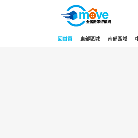
回首頁
東部區域
南部區域