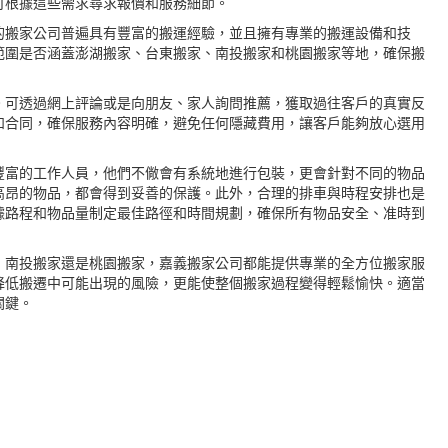
可根據這些需求尋求報價和服務細節。
的搬家公司普遍具有豐富的搬運經驗，並且擁有專業的搬運設備和技
範圍是否涵蓋澎湖搬家、台東搬家、南投搬家和桃園搬家等地，確保搬
。可透過網上評論或是向朋友、家人詢問推薦，獲取過往客戶的真實反
和合同，確保服務內容明確，避免任何隱藏費用，讓客戶能夠放心選用
豐富的工作人員，他們不僘會有系統地進行包裝，更會針對不同的物品
高昂的物品，都會得到妥善的保護。此外，合理的排車與時程安排也是
據路程和物品量制定最佳路徑和時間規劃，確保所有物品安全、准時到
、南投搬家還是桃園搬家，嘉義搬家公司都能提供專業的全方位搬家服
降低搬遷中可能出現的風險，更能使整個搬家過程變得輕鬆愉快。適當
關鍵。