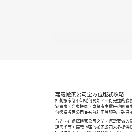
嘉義搬家公司全方位服務攻略
計劃搬家卻不知從何開始？一份完整的
嘉
湖搬家、
台東搬家
、南投搬家還是桃園搬
何選擇搬家公司並有效利用其服務，確保
首先，在選擇搬家公司之前，您需要做的
運需求等。嘉義地區的搬家公司大多提供