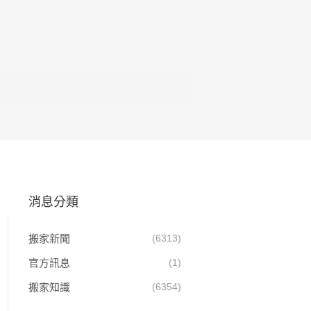
消息分類
搬家新聞
(6313)
官方訊息
(1)
搬家知識
(6354)