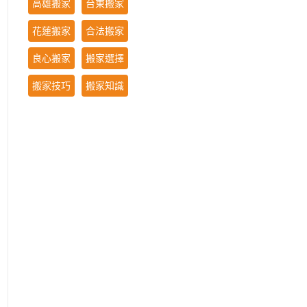
高雄搬家
台東搬家
花蓮搬家
合法搬家
良心搬家
搬家選擇
搬家技巧
搬家知識