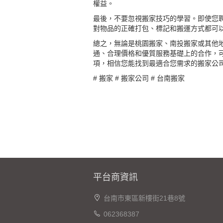
權益。
最後，不要忽視搬家技巧的學習。即使您
對物品的正確打包、標記和搬運方式都可
總之，無論是桃園搬家、南投搬家或其他
通、合理價格和優質服務基礎上的合作，
項，相信您能找到最適合您需求的搬家公
#
搬家
#
搬家公司
#
台南搬家
平台商資訊
台南市東區新樓街21巷8號
062368387