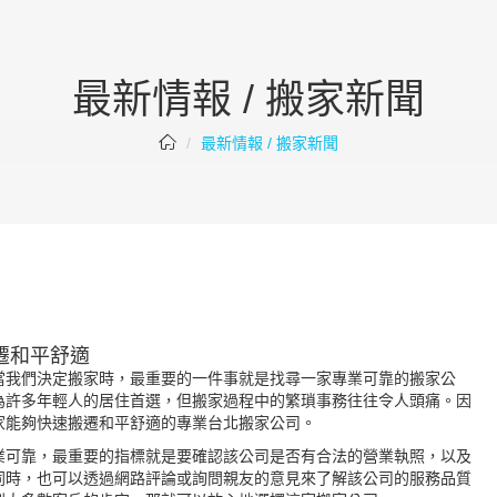
最新情報 / 搬家新聞
最新情報 / 搬家新聞
遷和平舒適
當我們決定搬家時，最重要的一件事就是找尋一家專業可靠的搬家公
為許多年輕人的居住首選，但搬家過程中的繁瑣事務往往令人頭痛。因
家能夠快速搬遷和平舒適的專業
台北搬家
公司。
業可靠，最重要的指標就是要確認該公司是否有合法的營業執照，以及
同時，也可以透過網路評論或詢問親友的意見來了解該公司的服務品質