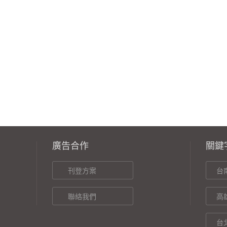
廣告合作
關鍵
刊登方案
台
聯絡我們
高
台