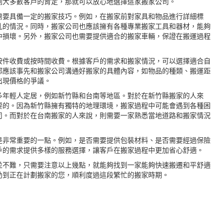
到大多數客戶的肯定，那就可以放心地選擇這家搬家公司。
需要具備一定的搬家技巧。例如，在搬家前對家具和物品進行詳細標
亂的情況。同時，搬家公司也應該擁有各種專業搬家工具和器材，能夠
中損壞。另外，搬家公司也需要提供適合的搬家車輛，保證在搬運過程
按件收費或按時間收費。根據客戶的需求和搬家情況，可以選擇適合自
都應該事先和搬家公司溝通好搬家的具體內容，如物品的種類、搬運距
出現價格的爭議。
多年輕人定居，例如新竹縣和台南等地區。對於在新竹縣搬家的人來
要的。因為新竹縣擁有獨特的地理環境，搬家過程中可能會遇到各種困
司。而對於在
台南搬家
的人來說，則需要一家熟悉當地道路和搬家情況
是非常重要的一點。例如，是否需要提供包裝材料、是否需要經過保險
戶的需求提供多樣的服務選擇，讓客戶在搬家過程中更加省心舒適。
並不難，只需要注意以上幾點，就能夠找到一家能夠快速搬遷和平舒適
助到正在計劃搬家的您，順利度過這段繁忙的搬家時期。