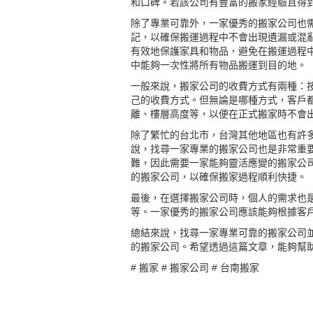
和口碑。若該公司有豐富的搬家經驗且得
除了專業可靠外，一家優秀的搬家公司也
記，以確保搬運過程中不會出現遺漏或混
有效地保護家具和物品，避免在搬運過程
中能夠一次性將所有物品搬運到目的地。
一般來說，搬家公司的收費方式有兩種：
己的收費方式。但無論是哪種方式，客戶
離、樓層高度等，以便在正式搬家時不會
除了繁忙的台北市，台灣其他地區也有許
說，找尋一家專業的搬家公司也是非常重
難，因此需要一家能夠靈活應變的搬家公
的搬家公司，以確保搬家過程順利快捷。
最後，在選擇搬家公司時，個人的需求也
等。一家優秀的搬家公司應該能夠根據客
總結來說，找尋一家專業可靠的搬家公司
的搬家公司。希望透過這篇文章，能夠幫
#
搬家
#
搬家公司
#
台南搬家