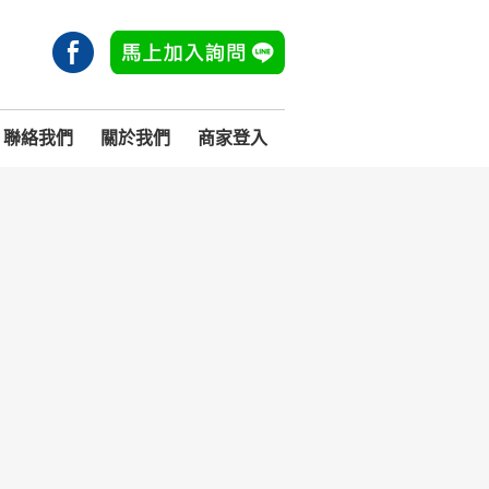
聯絡我們
關於我們
商家登入