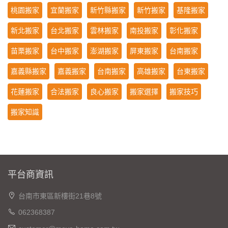
桃園搬家
宜蘭搬家
新竹縣搬家
新竹搬家
基隆搬家
新北搬家
台北搬家
雲林搬家
南投搬家
彰化搬家
苗栗搬家
台中搬家
澎湖搬家
屏東搬家
台南搬家
嘉義縣搬家
嘉義搬家
台南搬家
高雄搬家
台東搬家
花蓮搬家
合法搬家
良心搬家
搬家選擇
搬家技巧
搬家知識
平台商資訊
台南市東區新樓街21巷8號
062368387