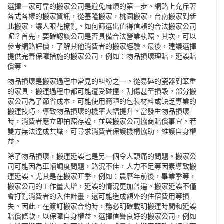
選擇一家可靠的搬家公司是避免麻煩的第一步。網路上充斥著
各式各樣的搬家資訊，從基隆搬家，桃園搬家，
台南搬家
到
新
北搬家
，讓人眼花撩亂。如何篩選出值得信賴的合法搬家公司
呢？首先，要確認該公司是否具備合法營業執照。其次，可以
參考網路評價，了解其他消費者的搬家經驗。最後，建議選擇
提供完善保障措施的搬家公司，例如：物品損壞理賠，延誤賠
償等。
物品損壞是搬家過程中常見的糾紛之一。從易碎的瓷器到笨重
的家具，搬運過程中都可能遭受碰撞，刮傷甚至損毀。部分搬
家公司為了節省成本，可能使用簡陋的包裝材料或缺乏專業的
搬運技巧，導致物品損壞的機率大幅提升。當發生物品損壞
時，消費者應立即拍照存證，並與搬家公司協商賠償事宜。若
雙方無法達成共識，可尋求消費者保護機構協助，維護自身權
益。
除了物品損壞，搬運延誤也是另一個令人頭痛的問題。搬家公
司可能因為車輛調度問題，路況不佳，人力不足等因素導致搬
運延誤。尤其是在搬家旺季，例如：農曆年前後，畢業季等，
搬家公司的工作量大增，延誤的情況更加普遍。搬家延誤不僅
會打亂消費者的入住計畫，還可能造成額外的住宿費用等損
失。因此，在簽訂搬家合約時，務必明確載明搬運時間和延誤
賠償條款，以保障自身權益。選擇信譽良好的搬家公司，例如