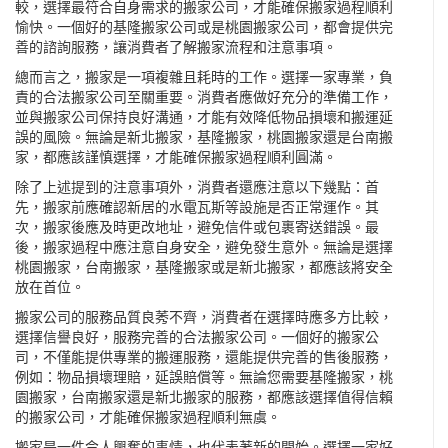
較，選擇最符合自身需求的搬家公司，才能確保搬家過程順利
愉快。一個好的基隆搬家公司或是桃園搬家公司，都會提供完
善的諮詢服務，讓消費者了解搬家流程和注意事項。
總而言之，搬家是一項複雜且耗時的工作。選擇一家專業，負
責的合法搬家公司至關重要。消費者應做好充分的準備工作，
並與搬家公司保持良好溝通，才能有效降低物品損壞和搬運延
誤的風險。無論是新北搬家，基隆搬家，桃園搬家還是台南搬
家，都應該謹慎選擇，才能確保搬家過程順利圓滿。
除了上述提到的注意事項外，消費者還應注意以下幾點：首
先，搬家前應確認新居的水電瓦斯等設施是否正常運作。其
次，搬家後應及時更改地址，避免信件或包裹寄送錯誤。最
後，搬家過程中應注意自身安全，避免發生意外。無論是選擇
桃園搬家，台南搬家，基隆搬家或是新北搬家，都應該將安全
放在首位。
搬家公司的服務品質良莠不齊，消費者在選擇時應多方比較，
選擇信譽良好，服務完善的合法搬家公司。一個好的搬家公
司，不僅能提供專業的搬運服務，還能提供完善的售後服務，
例如：物品損壞理賠，延誤賠償等。無論您需要基隆搬家，桃
園搬家，台南搬家還是新北搬家的服務，都應該選擇值得信賴
的搬家公司，才能確保搬家過程順利無虞。
搬家是一件令人興奮的事情，也代表著新的開始。選擇一家好