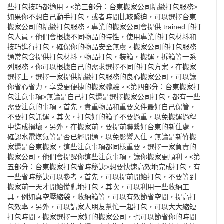
些打包技巧都適用。<第三部分：台東搬家公司精緻打包服務>
如果你不想自己動手打包，或者時間比較緊迫，可以選擇台東
搬家公司的精緻打包服務。專業的搬家公司會提供 trained 的打
包人員，他們會根據不同物品的特性，使用專業的打包材料和
技巧進行打包，確保你的物品安全無虞。搬家公司的打包服務
通常包含提供打包材料，物品打包，裝箱，搬運，拆箱等一系
列服務。你可以根據自己的需求選擇不同的打包方案。在搬家
選擇上，選擇一家提供精緻打包服務的良心搬家公司，可以讓
你省心省力，享受更便捷的搬家體驗。<第四部分：台東搬家打
包注意事項>無論是自己打包還是選擇搬家公司打包，都有一些
需要注意的事項。首先，貴重物品和重要文件最好自己保管，
不要打包託運。其次，打包好的箱子不要過重，以免搬運過程
中造成損壞。另外，在搬家前，要提前聯繫好台東的新住處，
確認水電煤氣等是否已經開通，以免影響入住。無論是新竹搬
家還是台東搬家，這些注意事項都同樣重要。選擇一家負責的
搬家公司，他們會提醒你這些注意事項，讓你搬家更順利。<第
五部分：台東搬家打包省時秘訣>想要快速高效地完成打包，有
一些省時秘訣可以參考。首先，可以提前開始打包，不要等到
搬家前一天才開始慌亂地打包。其次，可以利用一些收納工
具，例如真空壓縮袋，收納箱等，可以有效節省空間，提高打
包效率。另外，可以請家人朋友幫忙一起打包，可以大大縮短
打包時間。搬家選擇一家好的搬家公司，也可以節省你的時間