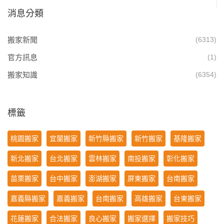
消息分類
搬家新聞
(6313)
官方訊息
(1)
搬家知識
(6354)
標籤
桃園搬家
宜蘭搬家
新竹縣搬家
新竹搬家
基隆搬家
新北搬家
台北搬家
雲林搬家
南投搬家
彰化搬家
苗栗搬家
台中搬家
澎湖搬家
屏東搬家
台南搬家
嘉義縣搬家
嘉義搬家
台南搬家
高雄搬家
台東搬家
花蓮搬家
合法搬家
良心搬家
搬家選擇
搬家技巧