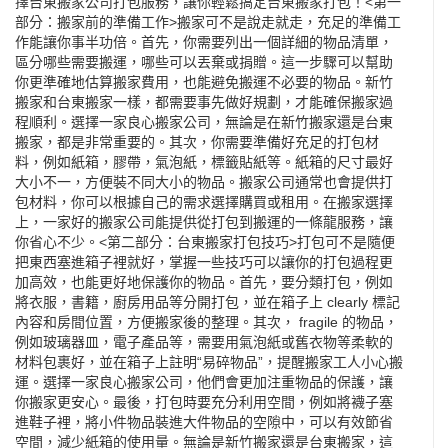
擇
台東
搬家公司
打包服務，讓你輕鬆搞定台東搬家打包！<第一
部分：搬家前的準備工作>搬家可不是說走就走，充足的準備工
作能讓你事半功倍。首先，你需要列出一個詳細的物品清單，
區分哪些需要搬運，哪些可以丟棄或捐贈。這一步驟可以幫助
你更準確地估算搬家費用，也能避免搬運不必要的物品。
新竹
搬家
和台東搬家一樣，都需要事先做好規劃，才能確保搬家過
程順利。選擇一家良心搬家公司，無論是在新竹搬家還是台東
搬家，都是非常重要的。其次，你需要準備好充足的打包材
料，例如紙箱，膠帶，氣泡紙，標籤貼紙等。紙箱的尺寸最好
大小不一，方便裝不同大小的物品。搬家公司通常也會提供打
包材料，你可以根據自己的需求選擇購買或租用。在搬家選擇
上，一家好的搬家公司能提供從打包到搬運的一條龍服務，讓
你省心不少。<第二部分：台東搬家打包技巧>打包可不是隨便
把東西塞進箱子裡就好，掌握一些技巧可以讓你的打包過程更
加高效，也能更好地保護你的物品。首先，要分類打包，例如
將衣服，書籍，廚房用品等分開打包，並在箱子上 clearly 標記
內容和房間位置，方便搬家後的整理。其次， fragile 的物品，
例如玻璃器皿，電子產品等，需要用氣泡紙或舊衣物等柔軟的
材料包裹好，並在箱子上註明“易碎物品”，提醒搬家工人小心搬
運。選擇一家良心搬家公司，他們會更加注重物品的保護，讓
你搬家更安心。最後，打包時要充分利用空間，例如將襪子塞
進鞋子裡，將小件物品裝進大件物品的空隙中，可以有效節省
空間，減少紙箱的使用量。無論是新竹搬家還是台東搬家，這