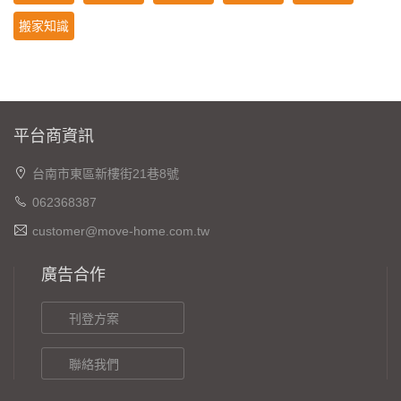
搬家知識
平台商資訊
台南市東區新樓街21巷8號
062368387
customer@move-home.com.tw
廣告合作
刊登方案
聯絡我們