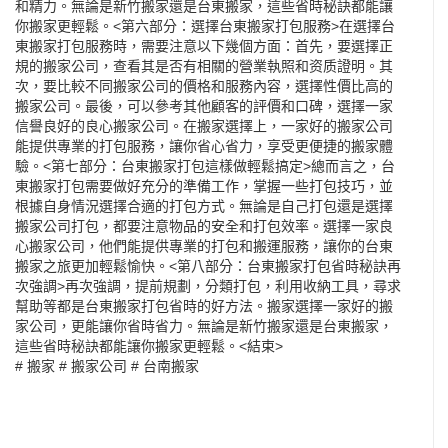
和精力。無論是新竹搬家還是台東搬家，這些省時秘訣都能讓
你搬家更輕鬆。<第六部分：選擇台東搬家打包服務>在選擇台
東搬家打包服務時，需要注意以下幾個方面：首先，要選擇正
規的搬家公司，查看其是否有相關的營業執照和资质證明。其
次，要比較不同搬家公司的價格和服務內容，選擇性價比高的
搬家公司。最後，可以參考其他顧客的評價和口碑，選擇一家
信譽良好的良心搬家公司。在搬家選擇上，一家好的搬家公司
能提供專業的打包服務，讓你省心省力，享受更便捷的搬家體
驗。<第七部分：台東搬家打包這樣做輕鬆搞定>總而言之，台
東搬家打包需要做好充分的準備工作，掌握一些打包技巧，並
根據自身情況選擇合適的打包方式。無論是自己打包還是選擇
搬家公司打包，都要注意物品的安全和打包效率。選擇一家良
心搬家公司，他們能提供專業的打包和搬運服務，讓你的台東
搬家之旅更加輕鬆愉快。<第八部分：台東搬家打包省時秘訣再
次強調>再次強調，提前規劃，分類打包，利用收納工具，尋求
幫助等都是台東搬家打包省時的好方法。搬家選擇一家好的搬
家公司，更能讓你省時省力。無論是新竹搬家還是台東搬家，
這些省時秘訣都能讓你搬家更輕鬆。<結束>
#
搬家
#
搬家公司
#
台南搬家