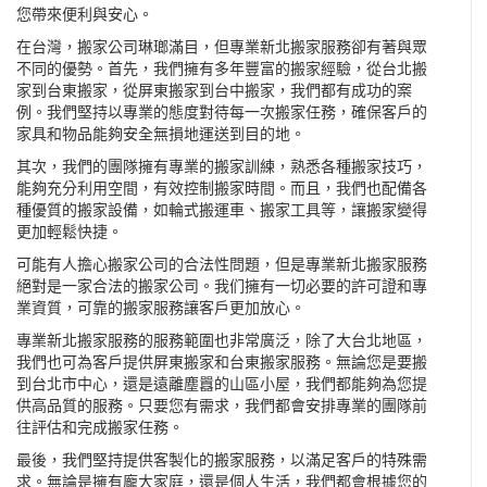
您帶來便利與安心。
在台灣，搬家公司琳瑯滿目，但專業新北搬家服務卻有著與眾
不同的優勢。首先，我們擁有多年豐富的搬家經驗，從
台北搬
家
到
台東搬家
，從
屏東搬家
到
台中搬家
，我們都有成功的案
例。我們堅持以專業的態度對待每一次搬家任務，確保客戶的
家具和物品能夠安全無損地運送到目的地。
其次，我們的團隊擁有專業的搬家訓練，熟悉各種搬家技巧，
能夠充分利用空間，有效控制搬家時間。而且，我們也配備各
種優質的搬家設備，如輪式搬運車、搬家工具等，讓搬家變得
更加輕鬆快捷。
可能有人擔心搬家公司的合法性問題，但是專業新北搬家服務
絕對是一家合法的搬家公司。我们擁有一切必要的許可證和專
業資質，可靠的搬家服務讓客戶更加放心。
專業新北搬家服務的服務範圍也非常廣泛，除了大台北地區，
我們也可為客戶提供屏東搬家和台東搬家服務。無論您是要搬
到台北市中心，還是遠離塵囂的山區小屋，我們都能夠為您提
供高品質的服務。只要您有需求，我們都會安排專業的團隊前
往評估和完成搬家任務。
最後，我們堅持提供客製化的搬家服務，以滿足客戶的特殊需
求。無論是擁有龐大家庭，還是個人生活，我們都會根據您的