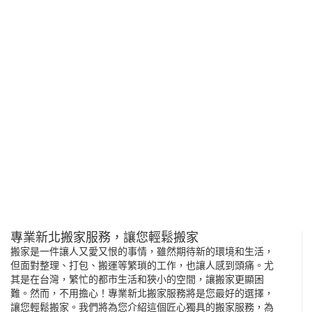
專業新北搬家服務，讓您輕鬆搬家
搬家是一件讓人又愛又恨的事情，雖然期待新的環境和生活，
但面對整理、打包、搬運等繁瑣的工作，也讓人感到頭痛。尤
其是在台灣，繁忙的都市生活和狹小的空間，讓搬家更顯困
難。然而，不用擔心！專業新北搬家服務將是您最好的選擇，
讓您輕鬆搬家。我們將為您介紹這個匠心獨具的搬家服務，為