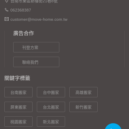
台南市東區新樓街21巷8號
062368387
customer@move-home.com.tw
廣告合作
刊登方案
聯絡我們
關鍵字標籤
台南搬家
台中搬家
高雄搬家
屏東搬家
台北搬家
新竹搬家
桃園搬家
新北搬家