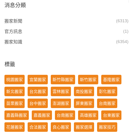
消息分類
搬家新聞
(6313)
官方訊息
(1)
搬家知識
(6354)
標籤
桃園搬家
宜蘭搬家
新竹縣搬家
新竹搬家
基隆搬家
新北搬家
台北搬家
雲林搬家
南投搬家
彰化搬家
苗栗搬家
台中搬家
澎湖搬家
屏東搬家
台南搬家
嘉義縣搬家
嘉義搬家
台南搬家
高雄搬家
台東搬家
花蓮搬家
合法搬家
良心搬家
搬家選擇
搬家技巧