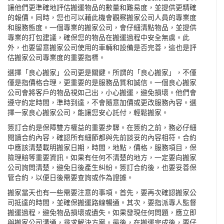
讓他們更準確地評估搬運物品的數量和難易度，並提供更精確
的報價。同時，您也可以藉此機會觀察搬家公司人員的專業度
和服務態度。一個專業的搬家公司，會仔細清點物品，並提供
專業的打包建議，確保您的物品在搬運過程中安全無虞。此
外，也要留意搬家公司使用的車輛和設備是否完善，這也是評
估搬家公司專業度的重要指標。
選擇「良心搬家」公司更是關鍵。所謂的「良心搬家」，不僅
僅是指價格合理，更重要的是服務品質和誠信。一個良心搬家
公司會將客戶的物品視如己出，小心搬運，避免損壞。他們會
遵守約定時間，準時到達，不會隨意加價或更改服務內容。選
擇一家良心搬家公司，能讓您安心託付，輕鬆搬家。
簽訂合約是保障雙方權益的重要步驟。在簽約之前，務必仔細
閱讀合約內容，確認所有細節都與先前談妥的內容相符。合約
中應該清楚載明搬家日期，時間，地點，價格，服務項目，保
險理賠等重要資訊。如果有任何不清楚的地方，一定要向搬家
公司詢問清楚，避免日後產生糾紛。簽訂合約後，也要妥善保
管合約，以便日後需要查詢或作為證據。
搬家當天也有一些需要注意的事項。首先，要再次確認搬家公
司抵達的時間，並確保搬運路線暢通。其次，要指派專人監督
搬運過程，避免物品損壞或遺失。如果發現任何問題，應立即
與搬家公司溝通，尋求解決方案。最後，在搬運完成後，要仔