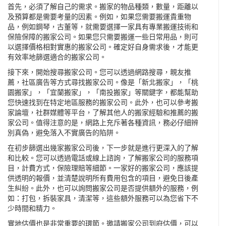
首先，必須了解自己的需求。搬家的物品種類，數量，距離以
及預算都是需要考量的因素。例如，如果您需要搬運貴重物
品，例如鋼琴，古董等，就需要選擇一家具有專業搬運技術和
保險保障的搬家公司。如果您只需要搬運一些日常用品，則可
以選擇價格相對實惠的搬家公司。確定好自身需求後，才能更
有效率地篩選適合的搬家公司。
接下來，開始搜尋搬家公司。您可以透過網路搜尋，親友推
薦，社區廣告等方式尋找搬家公司。像是「
新北搬家
」，「
桃
園搬家
」，「
宜蘭搬家
」，「
南投搬家
」等關鍵字，都能幫助
您快速找到在特定地區服務的搬家公司。此外，也可以參考搬
家論壇，社群媒體等平台，了解其他人的搬家經驗和推薦的搬
家公司。值得注意的是，網路上充斥著各種資訊，務必仔細辨
別真偽，避免落入不實廣告的陷阱。
在初步篩選出幾家搬家公司後，下一步就是進行更深入的了解
和比較。您可以透過電話或線上諮詢，了解搬家公司的服務項
目，計費方式，保險理賠等細節。一家好的搬家公司，應該提
供透明的報價，並清楚說明所有費用包含的項目，避免日後產
生糾紛。此外，也可以詢問搬家公司是否提供額外的服務，例
如：打包，拆裝家具，清潔等，這些額外服務可以為您省下不
少時間和精力。
實地估價也是非常重要的環節。邀請搬家公司到府估價，可以