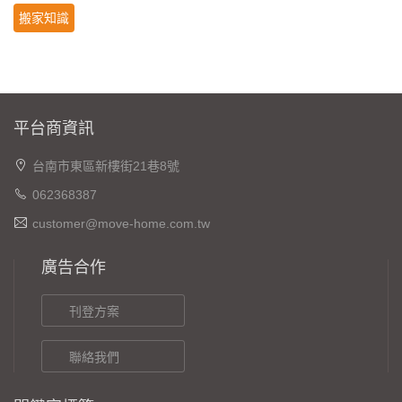
搬家知識
平台商資訊
台南市東區新樓街21巷8號
062368387
customer@move-home.com.tw
廣告合作
刊登方案
聯絡我們